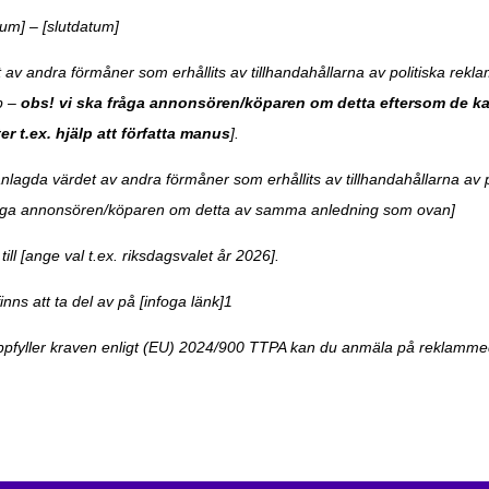
um] – [slutdatum]
 andra förmåner som erhållits av tillhandahållarna av politiska reklamt
p –
obs!
vi ska fråga annonsören/köparen om detta eftersom de kan
er t.ex. hjälp att författa manus
].
a värdet av andra förmåner som erhållits av tillhandahållarna av poli
råga annonsören/köparen om detta av samma anledning som ovan]
ll [ange val t.ex. riksdagsvalet år 2026].
inns att ta del av på [infoga länk]
1
pfyller kraven enligt (EU) 2024/900 TTPA kan du anmäla på reklamme