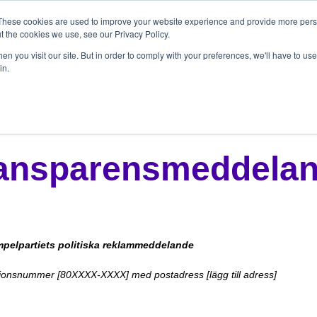
These cookies are used to improve your website experience and provide more perso
t the cookies we use, see our Privacy Policy.
n you visit our site. But in order to comply with your preferences, we'll have to use 
in.
ansparensmeddela
elpartiets politiska reklammeddelande
ationsnummer [80XXXX-XXXX] med postadress [lägg till adress]